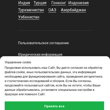
Индия
Турция
Гонконг
Индонезия
Туркменистан
ОАЭ
Азербайджан
Узбекистан
Пользовательское соглашение
Юридическая информация
Регламент оказания курьерских услуг
Управление cookie
Политика конфиденциальности
Продолжая использовать наш Сайт, Вы даете согласие на обработку
файлов cookie, иных пользовательских данных, эта информация
Политика экспортного и санкционного
необходима для функционирования сайта, проведения ретаргетинга
контроля
и статистических исследований и обзоров. Если Вы согласны,
продолжайте пользоваться сайтом, если Вы не хотите, чтобы Ваши
Поддержка:
данные обрабатывались, установите специальные настройки в
09:00-19:00
браузере или покиньте Сайт.
Принять все