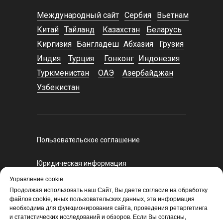
Международный сайт
Сербия
Вьетнам
Китай
Тайланд
Казахстан
Беларусь
Киргизия
Бангладеш
Абхазия
Грузия
Индия
Турция
Гонконг
Индонезия
Туркменистан
ОАЭ
Азербайджан
Узбекистан
Пользовательское соглашение
Юридическая информация
Регламент оказания курьерских услуг
Управление cookie
Политика конфиденциальности
Продолжая использовать наш Сайт, Вы даете согласие на обработку
файлов cookie, иных пользовательских данных, эта информация
Политика экспортного и санкционного
необходима для функционирования сайта, проведения ретаргетинга
контроля
и статистических исследований и обзоров. Если Вы согласны,